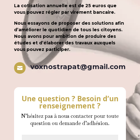
La cotisation annuelle est de 25 euros que
vous pouvez régler par virement bancaire.
Nous essayons de proposer des solutions afin
d’améliorer le quotidien de tous les citoyens.
Nous avons pour ambition de produire des
études et d’élaborer des travaux auxquels
vous pouvez participer.
voxnostrapat@gmail.com

Une question ? Besoin d’un
renseignement ?
N’hésitez pas à nous contacter pour toute
question ou demande d’adhésion.