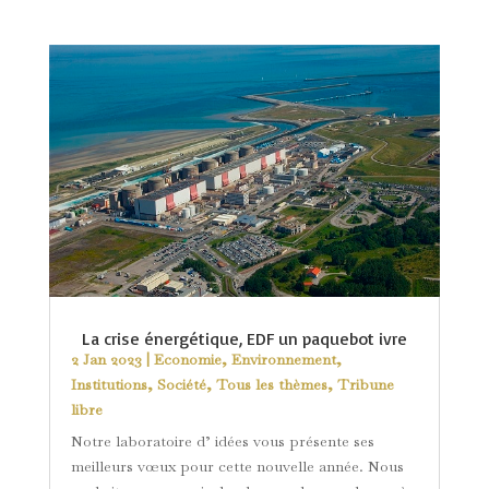
La crise énergétique, EDF un paquebot ivre
2 Jan 2023
|
Economie
,
Environnement
,
Institutions
,
Société
,
Tous les thèmes
,
Tribune
libre
Notre laboratoire d’ idées vous présente ses
meilleurs vœux pour cette nouvelle année. Nous