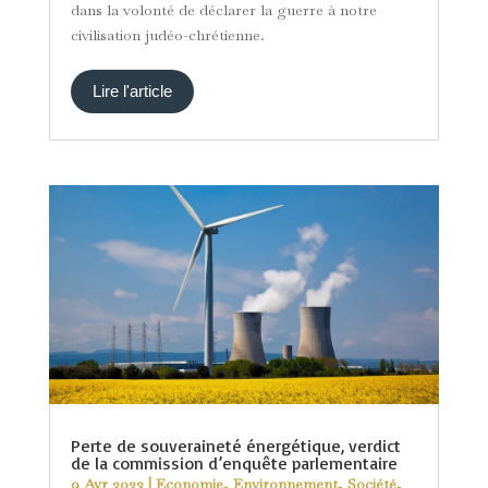
dans la volonté de déclarer la guerre à notre
civilisation judéo-chrétienne.
Lire l'article
Perte de souveraineté énergétique, verdict
de la commission d’enquête parlementaire
9 Avr 2023
|
Economie
,
Environnement
,
Société
,