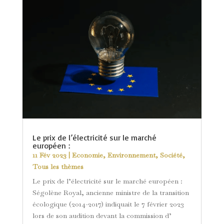
Le prix de l’électricité sur le marché
européen :
11 Fév 2023
|
Economie
,
Environnement
,
Société
,
Tous les thèmes
Le prix de l’électricité sur le marché européen :
Ségolène Royal, ancienne ministre de la transition
écologique (2014-2017) indiquait le 7 février 2023
lors de son audition devant la commission d’