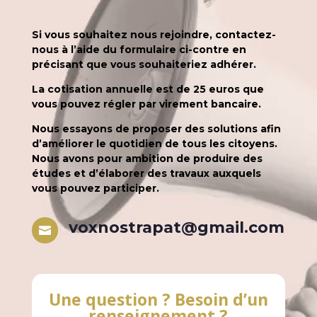
Si vous souhaitez nous rejoindre, contactez-
nous à l’aide du formulaire ci-contre en
précisant que vous souhaiteriez adhérer.
La cotisation annuelle est de 25 euros que
vous pouvez régler par virement bancaire.
Nous essayons de proposer des solutions afin
d’améliorer le quotidien de tous les citoyens.
Nous avons pour ambition de produire des
études et d’élaborer des travaux auxquels
vous pouvez participer.
voxnostrapat@gmail.com

Une question ? Besoin d’un
renseignement ?