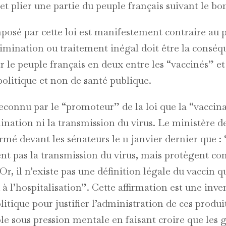
t plier une partie du peuple français suivant le bo
mposé par cette loi est manifestement contraire au 
rimination ou traitement inégal doit être la consé
er le peuple français en deux entre les “vaccinés” et
politique et non de santé publique.
 reconnu par le “promoteur” de la loi que la “vaccin
ation ni la transmission du virus. Le ministère de
mé devant les sénateurs le 11 janvier dernier que :
 pas la transmission du virus, mais protègent con
Or, il n’existe pas une définition légale du vaccin q
 à l’hospitalisation”. Cette affirmation est une inve
tique pour justifier l’administration de ces produi
le sous pression mentale en faisant croire que les 