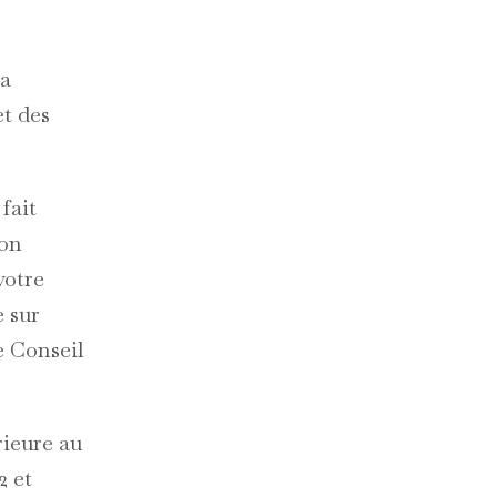
la
et des
fait
ion
votre
e sur
le Conseil
rieure au
2 et