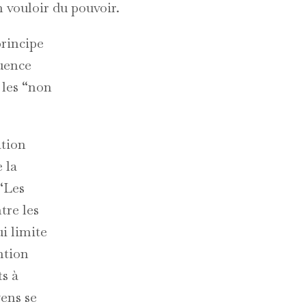
n vouloir du pouvoir.
principe
quence
 les “non
ation
 la
 “Les
tre les
ui limite
ntion
ts à
gens se